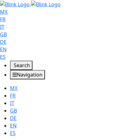
MX
FR
IT
GB
DE
EN
ES
Search
Navigation
MX
FR
IT
GB
DE
EN
ES