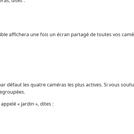
as, dites :
ble affichera une fois un écran partagé de toutes vos camé
r défaut les quatre caméras les plus actives. Si vous souha
regroupées.
s appelé
« jardin »,
dites :