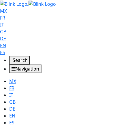
MX
FR
IT
GB
DE
EN
ES
Search
Navigation
MX
FR
IT
GB
DE
EN
ES