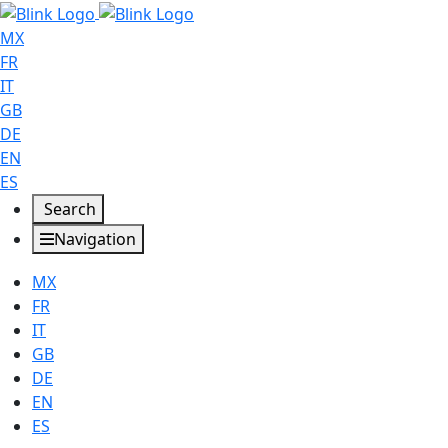
MX
FR
IT
GB
DE
EN
ES
Search
Navigation
MX
FR
IT
GB
DE
EN
ES