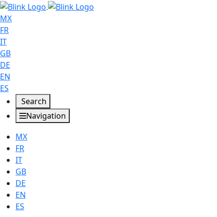
MX
FR
IT
GB
DE
EN
ES
Search
Navigation
MX
FR
IT
GB
DE
EN
ES