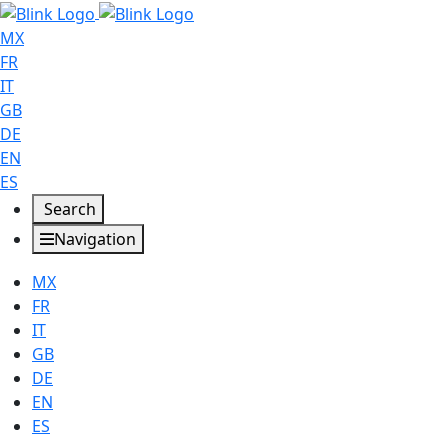
MX
FR
IT
GB
DE
EN
ES
Search
Navigation
MX
FR
IT
GB
DE
EN
ES