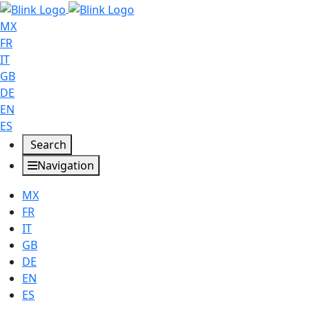
MX
FR
IT
GB
DE
EN
ES
Search
Navigation
MX
FR
IT
GB
DE
EN
ES