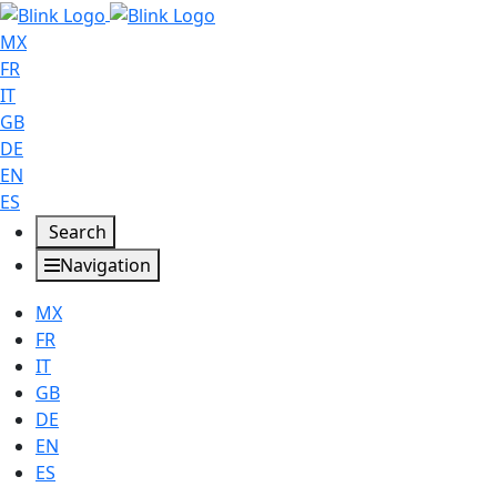
MX
FR
IT
GB
DE
EN
ES
Search
Navigation
MX
FR
IT
GB
DE
EN
ES