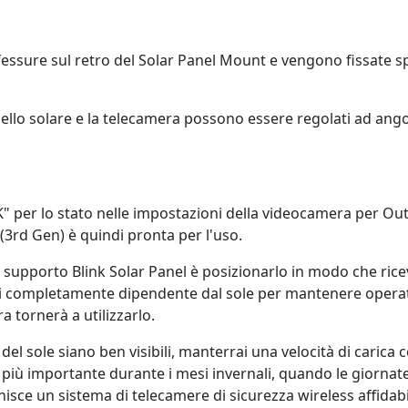
 fessure sul retro del Solar Panel Mount e vengono fissate s
ello solare e la telecamera possono essere regolati ad angol
per lo stato nelle impostazioni della videocamera per Outdo
3rd Gen) è quindi pronta per l'uso.
il supporto Blink Solar Panel è posizionarlo in modo che ric
ei completamente dipendente dal sole per mantenere operati
 tornerà a utilizzarlo.
el sole siano ben visibili, manterrai una velocità di carica 
ra più importante durante i mesi invernali, quando le giorna
isce un sistema di telecamere di sicurezza wireless affidabi