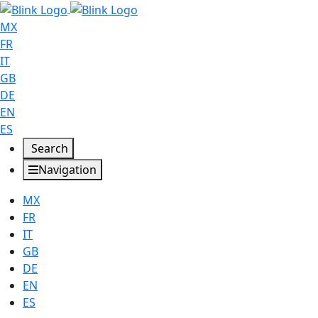
MX
FR
IT
GB
DE
EN
ES
Search
Navigation
MX
FR
IT
GB
DE
EN
ES