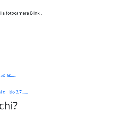
lla fotocamera Blink .
Solar...…
di litio 3,7...…
chi?