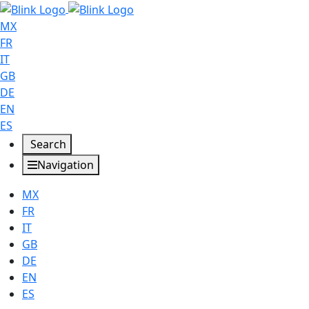
MX
FR
IT
GB
DE
EN
ES
Search
Navigation
MX
FR
IT
GB
DE
EN
ES