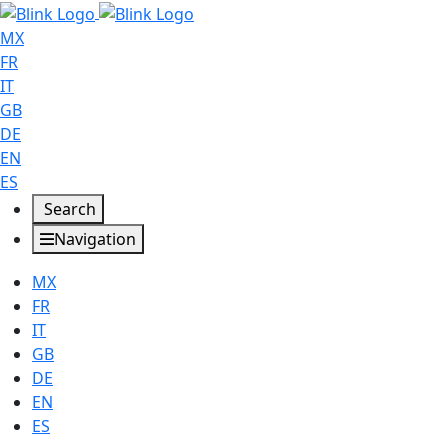
MX
FR
IT
GB
DE
EN
ES
Search
Navigation
MX
FR
IT
GB
DE
EN
ES