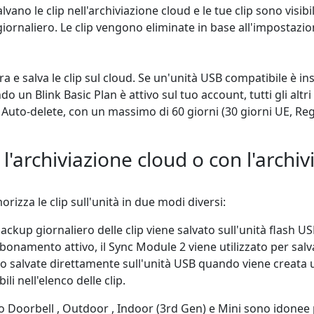
no le clip nell'archiviazione cloud e le tue clip sono visibi
giornaliero. Le clip vengono eliminate in base all'impostazi
 e salva le clip sul cloud. Se un'unità USB compatibile è in
 un Blink Basic Plan è attivo sul tuo account, tutti gli altri
 Auto-delete, con un massimo di 60 giorni (30 giorni UE, Re
archiviazione cloud o con l'archiv
izza le clip sull'unità in due modi diversi:
ackup giornaliero delle clip viene salvato sull'unità flash US
amento attivo, il Sync Module 2 viene utilizzato per salvar
o salvate direttamente sull'unità USB quando viene creata u
li nell'elenco delle clip.
eo Doorbell , Outdoor , Indoor (3rd Gen) e Mini sono idonee