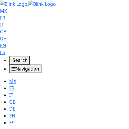
MX
FR
IT
GB
DE
EN
ES
Search
Navigation
MX
FR
IT
GB
DE
EN
ES