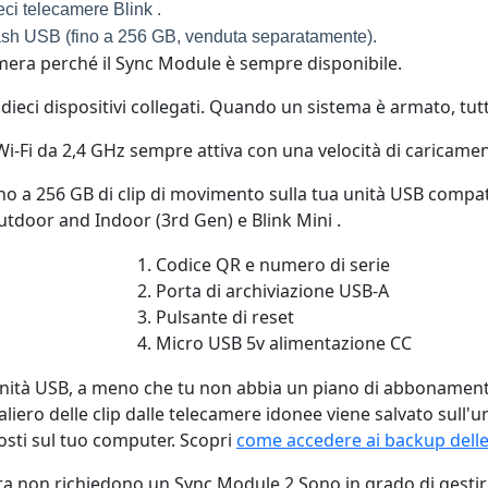
ci telecamere Blink .
flash USB (fino a 256 GB, venduta separatamente).
mera perché il Sync Module è sempre disponibile.
 dieci dispositivi collegati. Quando un sistema è armato, tutt
Wi-Fi da 2,4 GHz sempre attiva con una velocità di caricamen
no a 256 GB di clip di movimento sulla tua unità USB compati
utdoor and Indoor (3rd Gen) e Blink Mini .
Codice QR e numero di serie
Porta di archiviazione USB-A
Pulsante di reset
Micro USB 5v alimentazione CC
l'unità USB, a meno che tu non abbia un piano di abbonamen
iero delle clip dalle telecamere idonee viene salvato sull'un
posti sul tuo computer. Scopri
come accedere ai backup delle 
ra non richiedono un Sync Module 2 Sono in grado di gestir