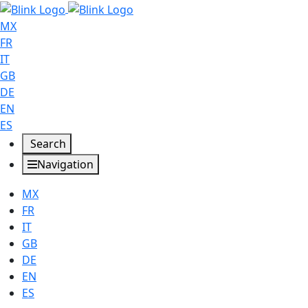
MX
FR
IT
GB
DE
EN
ES
Search
Navigation
MX
FR
IT
GB
DE
EN
ES