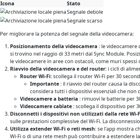
Icona
Stato
Segnale debole
Segnale scarso
Per migliorare la potenza del segnale della videocamera:
Posizionamento della videocamera
: le videocamere 
si trovino nel raggio di 33 metri dal Sync Module. Posi
le videocamere in aree con ostacoli, come muri spessi 
Riavvio della videocamera e del router
: i cicli di al
Router Wi-Fi
: scollega il router Wi-Fi per 30 secondi
Importante
: il riavvio del router causa la disc
considera tutti i dispositivi essenziali che non
Videocamere a batteria
: rimuovi le batterie per 3
Videocamere cablate
: scollega il dispositivo per 
Disconnetti i dispositivi non utilizzati dalla rete Wi-F
sulle prestazioni complessive del Wi-Fi. La disconnessione
Utilizza extender Wi-Fi o reti mesh
: se l'app mostra c
Wi-Fi o di una rete mesh può contribuire a estendere la