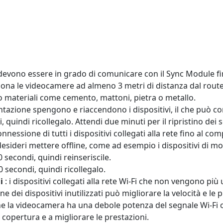
devono essere in grado di comunicare con il Sync Module fino
ziona le videocamere ad almeno 3 metri di distanza dal router
o materiali come cemento, mattoni, pietra o metallo.
imentazione spengono e riaccendono i dispositivi, il che può co
, quindi ricollegalo. Attendi due minuti per il ripristino dei s
onnessione di tutti i dispositivi collegati alla rete fino al co
 desideri mettere offline, come ad esempio i dispositivi di mo
0 secondi, quindi reinseriscile.
30 secondi, quindi ricollegalo.
i
: i dispositivi collegati alla rete Wi-Fi che non vengono più
 dei dispositivi inutilizzati può migliorare la velocità e le p
he la videocamera ha una debole potenza del segnale Wi-Fi o 
 copertura e a migliorare le prestazioni.