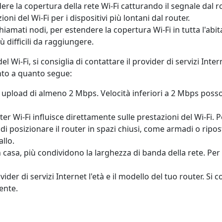
dere la copertura della rete Wi-Fi catturando il segnale dal
ni del Wi-Fi per i dispositivi più lontani dal router.
 chiamati nodi, per estendere la copertura Wi-Fi in tutta l'ab
ù difficili da raggiungere.
l Wi-Fi, si consiglia di contattare il provider di servizi Inte
ento a quanto segue:
i upload di almeno 2 Mbps. Velocità inferiori a 2 Mbps posso
ter Wi-Fi influisce direttamente sulle prestazioni del Wi-Fi. Pe
i posizionare il router in spazi chiusi, come armadi o riposti
llo.
 in casa, più condividono la larghezza di banda della rete. Per m
rovider di servizi Internet l'età e il modello del tuo router. S
ente.