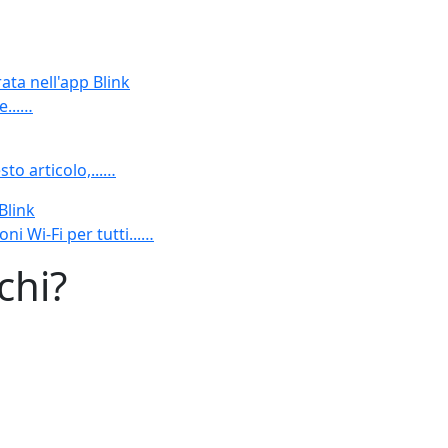
ata nell'app Blink
e...…
to articolo,...…
Blink
i Wi-Fi per tutti...…
chi?