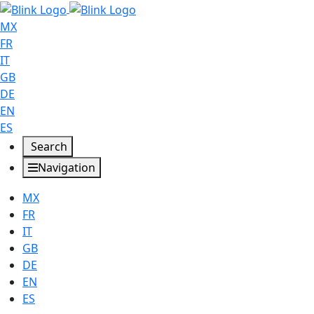
MX
FR
IT
GB
DE
EN
ES
Search
Navigation
MX
FR
IT
GB
DE
EN
ES