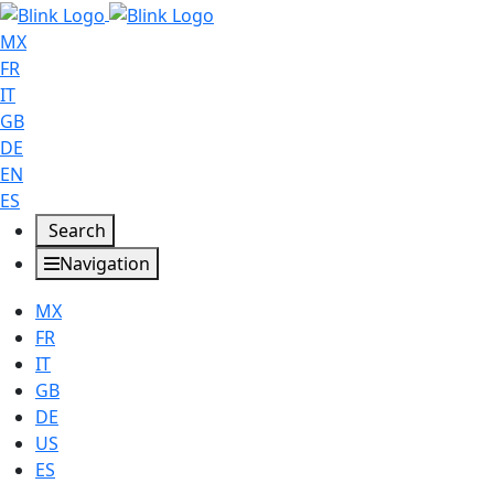
MX
FR
IT
GB
DE
EN
ES
Search
Navigation
MX
FR
IT
GB
DE
US
ES