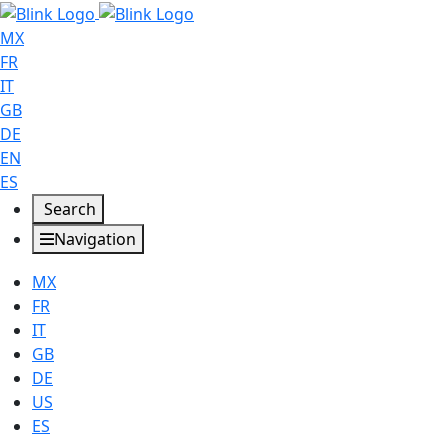
MX
FR
IT
GB
DE
EN
ES
Search
Navigation
MX
FR
IT
GB
DE
US
ES