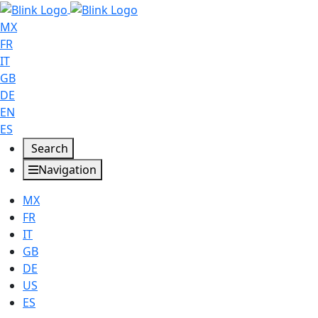
MX
FR
IT
GB
DE
EN
ES
Search
Navigation
MX
FR
IT
GB
DE
US
ES