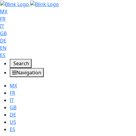
MX
FR
IT
GB
DE
EN
ES
Search
Navigation
MX
FR
IT
GB
DE
US
ES