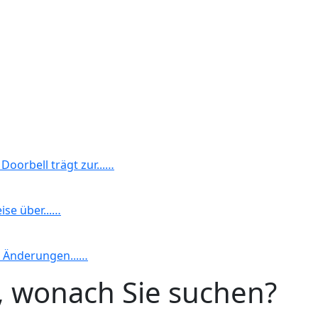
Doorbell trägt zur...…
ise über...…
k Änderungen...…
n, wonach Sie suchen?