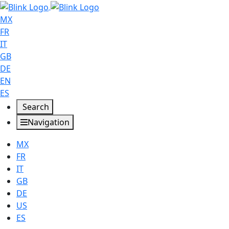
MX
FR
IT
GB
DE
EN
ES
Search
Navigation
MX
FR
IT
GB
DE
US
ES