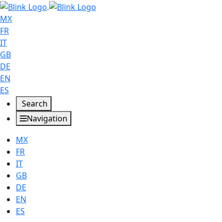
MX
FR
IT
GB
DE
EN
ES
Search
Navigation
MX
FR
IT
GB
DE
EN
ES