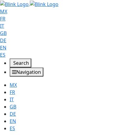
MX
FR
IT
GB
DE
EN
ES
Search
Navigation
MX
FR
IT
GB
DE
EN
ES