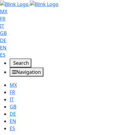
MX
FR
IT
GB
DE
EN
ES
Search
Navigation
MX
FR
IT
GB
DE
EN
ES