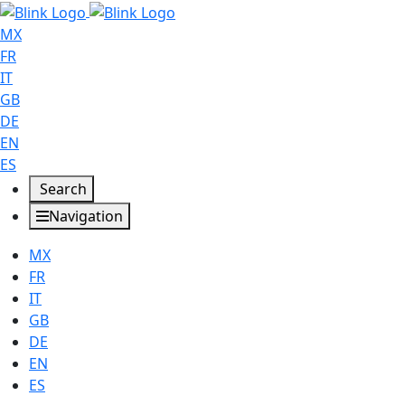
MX
FR
IT
GB
DE
EN
ES
Search
Navigation
MX
FR
IT
GB
DE
EN
ES