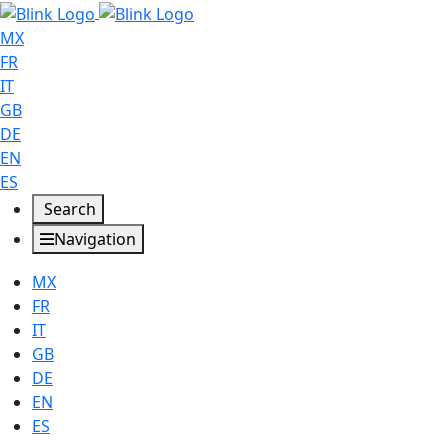
MX
FR
IT
GB
DE
EN
ES
Search
Navigation
MX
FR
IT
GB
DE
EN
ES