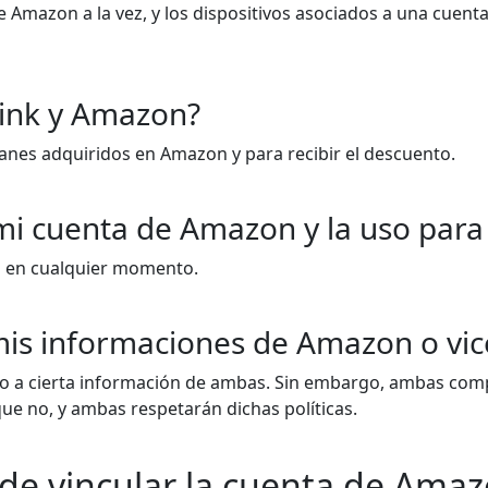
e Amazon a la vez, y los dispositivos asociados a una cuent
link y Amazon?
planes adquiridos en Amazon y para recibir el descuento.
mi cuenta de Amazon y la uso para i
la en cualquier momento.
mis informaciones de Amazon o vic
eso a cierta información de ambas. Sin embargo, ambas comp
que no, y ambas respetarán dichas políticas.
de vincular la cuenta de Amaz