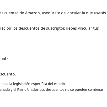
rias cuentas de Amazon, asegúrate de vincular la que usarás
recibir los descuentos de suscriptor, debes vincular tus
2
ual.
escuento.
do a la legislación específica del estado.
, Canadá y el Reino Unido). Los descuentos no se pueden combinar