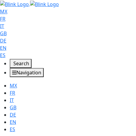
MX
FR
IT
GB
DE
EN
ES
Search
Navigation
MX
FR
IT
GB
DE
EN
ES