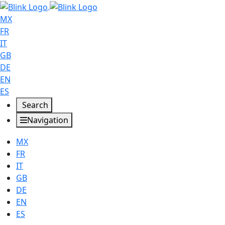
MX
FR
IT
GB
DE
EN
ES
Search
Navigation
MX
FR
IT
GB
DE
EN
ES