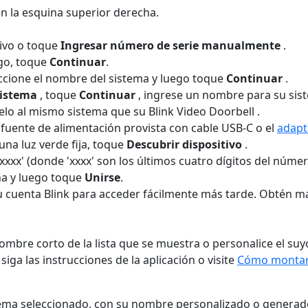
n la esquina superior derecha.
tivo o toque
Ingresar número de serie manualmente
.
ego, toque
Continuar
.
eccione el nombre del sistema y luego toque
Continuar
.
sistema
, toque
Continuar
, ingrese un nombre para su sis
elo al mismo sistema que su Blink Video Doorbell .
 fuente de alimentación provista con cable USB-C o el
adapt
na luz verde fija, toque
Descubrir dispositivo
.
-xxxx' (donde 'xxxx' son los últimos cuatro dígitos del núme
ña y luego toque
Unirse
.
tu cuenta Blink para acceder fácilmente más tarde. Obtén
mbre corto de la lista que se muestra o personalice el suy
ga las instrucciones de la aplicación o visite
Cómo montar
sistema seleccionado, con su nombre personalizado o genera