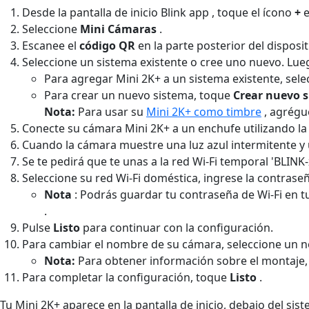
Desde la pantalla de inicio Blink app , toque el ícono
+
e
Seleccione
Mini Cámaras
.
Escanee el
código QR
en la parte posterior del disposi
Seleccione un sistema existente o cree uno nuevo. Lu
Para agregar Mini 2K+ a un sistema existente, sel
Para crear un nuevo sistema, toque
Crear nuevo 
Nota:
Para usar su
Mini 2K+ como timbre
, agrégu
Conecte su cámara Mini 2K+ a un enchufe utilizando la
Cuando la cámara muestre una luz azul intermitente y u
Se te pedirá que te unas a la red Wi-Fi temporal 'BLINK
Seleccione su red Wi-Fi doméstica, ingrese la contrase
Nota
: Podrás guardar tu contraseña de Wi-Fi en 
.
Pulse
Listo
para continuar con la configuración.
Para cambiar el nombre de su cámara, seleccione un no
Nota:
Para obtener información sobre el montaje, si
Para completar la configuración, toque
Listo
.
Tu Mini 2K+ aparece en la pantalla de inicio, debajo del 