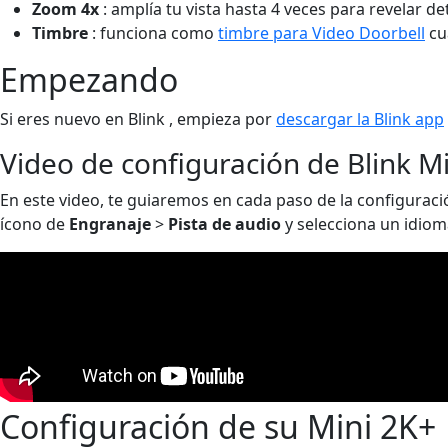
Zoom 4x
: amplía tu vista hasta 4 veces para revelar det
Timbre
: funciona como
timbre para Video Doorbell
cu
Empezando
Si eres nuevo en Blink , empieza por
descargar la Blink app
Video de configuración de Blink M
En este video, te guiaremos en cada paso de la configuración
ícono de
Engranaje
>
Pista de audio
y selecciona un idiom
Configuración de su Mini 2K+