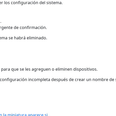
r los configuración del sistema.
a
.
rgente de confirmación.
stema se habrá eliminado.
s para que se les agreguen o eliminen dispositivos.
una configuración incompleta después de crear un nombre de
en la miniatura aparece si…