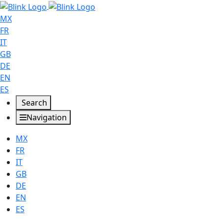
MX
FR
IT
GB
DE
EN
ES
Search
Navigation
MX
FR
IT
GB
DE
EN
ES