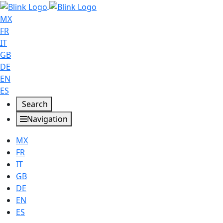
MX
FR
IT
GB
DE
EN
ES
Search
Navigation
MX
FR
IT
GB
DE
EN
ES