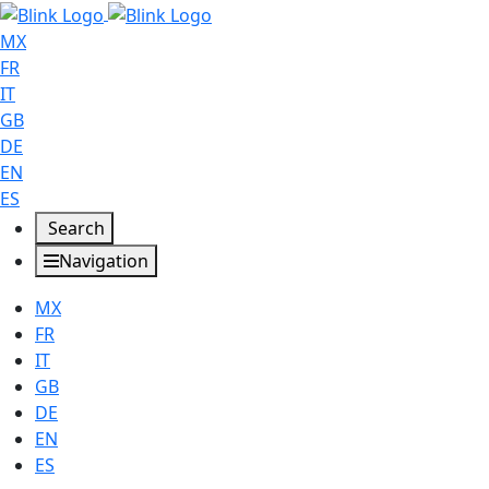
MX
FR
IT
GB
DE
EN
ES
Search
Navigation
MX
FR
IT
GB
DE
EN
ES