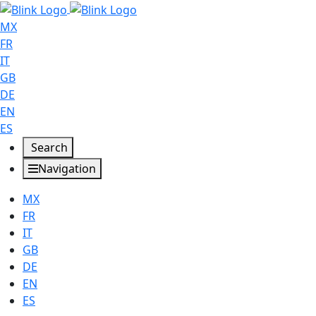
MX
FR
IT
GB
DE
EN
ES
Search
Navigation
MX
FR
IT
GB
DE
EN
ES