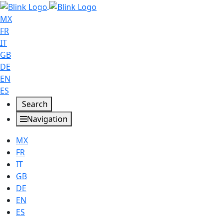
MX
FR
IT
GB
DE
EN
ES
Search
Navigation
MX
FR
IT
GB
DE
EN
ES