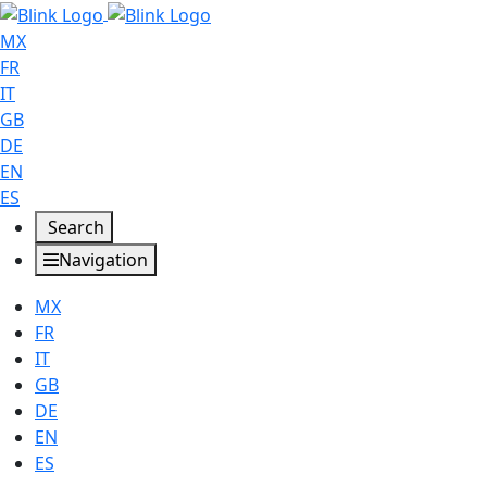
MX
FR
IT
GB
DE
EN
ES
Search
Navigation
MX
FR
IT
GB
DE
EN
ES