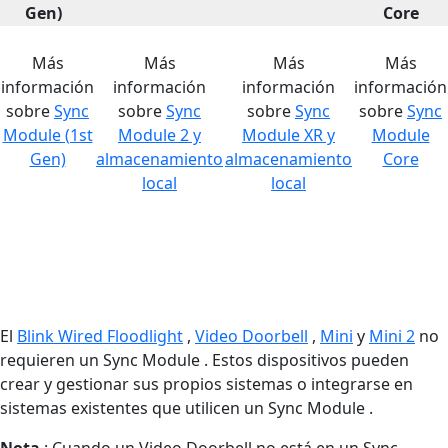
Gen)
Core
Más
Más
Más
Más
información
información
información
información
sobre
Sync
sobre
Sync
sobre
Sync
sobre
Sync
Module (1st
Module 2 y
Module XR y
Module
Gen)
almacenamiento
almacenamiento
Core
local
local
El
Blink Wired Floodlight
,
Video Doorbell
,
Mini
y
Mini 2
no
requieren un Sync Module . Estos dispositivos pueden
crear y gestionar sus propios sistemas o integrarse en
sistemas existentes que utilicen un Sync Module .
Nota
: Cuando un Video Doorbell no está en un Sync