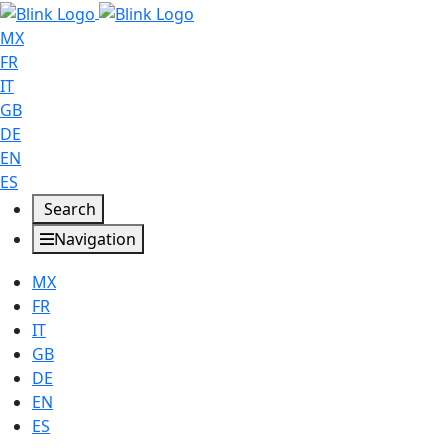
MX
FR
IT
GB
DE
EN
ES
Search
Navigation
MX
FR
IT
GB
DE
EN
ES