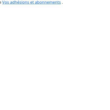
ge
Vos adhésions et abonnements
.