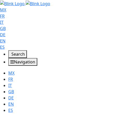
MX
FR
IT
GB
DE
EN
ES
Search
Navigation
MX
FR
IT
GB
DE
EN
ES