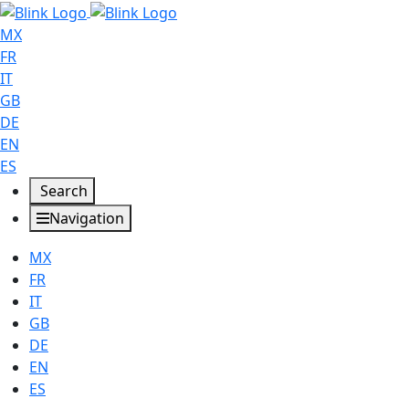
MX
FR
IT
GB
DE
EN
ES
Search
Navigation
MX
FR
IT
GB
DE
EN
ES