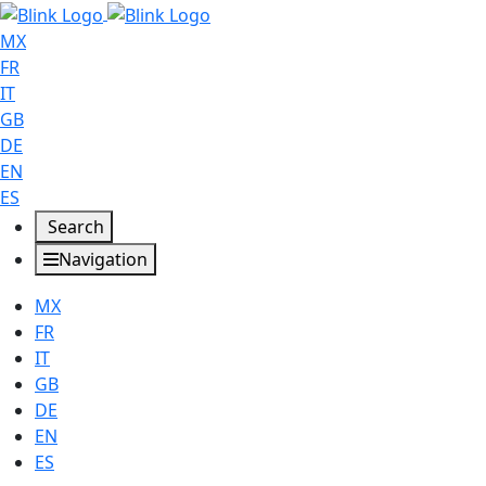
MX
FR
IT
GB
DE
EN
ES
Search
Navigation
MX
FR
IT
GB
DE
EN
ES