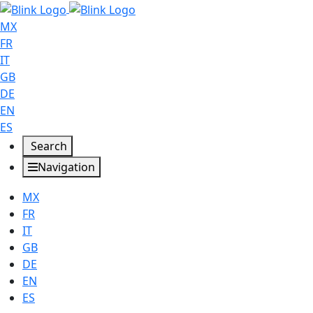
MX
FR
IT
GB
DE
EN
ES
Search
Navigation
MX
FR
IT
GB
DE
EN
ES