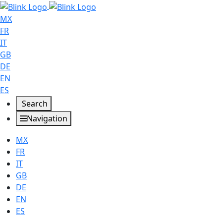
MX
FR
IT
GB
DE
EN
ES
Search
Navigation
MX
FR
IT
GB
DE
EN
ES