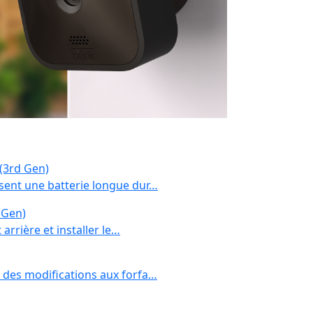
 (3rd Gen)
sent une batterie longue dur…
 Gen)
arrière et installer le…
 des modifications aux forfa…