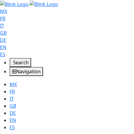
MX
FR
IT
GB
DE
EN
ES
Search
Navigation
MX
FR
IT
GB
DE
EN
ES