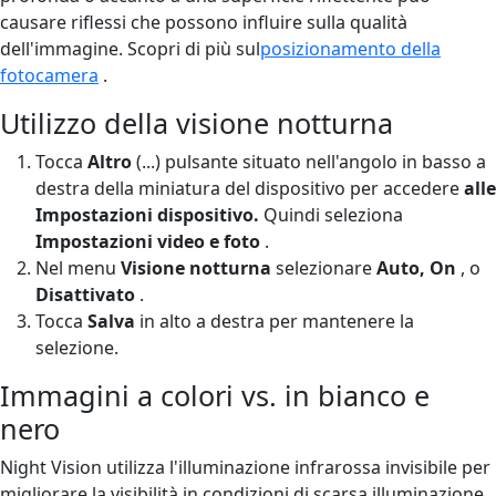
causare riflessi che possono influire sulla qualità
dell'immagine. Scopri di più sul
posizionamento della
fotocamera
.
Utilizzo della visione notturna
Tocca
Altro
(...) pulsante situato nell'angolo in basso a
destra della miniatura del dispositivo per accedere
alle
Impostazioni dispositivo.
Quindi seleziona
Impostazioni video e foto
.
Nel menu
Visione notturna
selezionare
Auto, On
,
o
Disattivato
.
Tocca
Salva
in alto a destra per mantenere la
selezione.
Immagini a colori vs. in bianco e
nero
Night Vision utilizza l'illuminazione infrarossa invisibile per
migliorare la visibilità in condizioni di scarsa illuminazione,