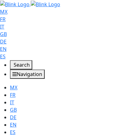
MX
FR
IT
GB
DE
EN
ES
Search
Navigation
MX
FR
IT
GB
DE
EN
ES