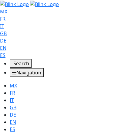
MX
FR
IT
GB
DE
EN
ES
Search
Navigation
MX
FR
IT
GB
DE
EN
ES