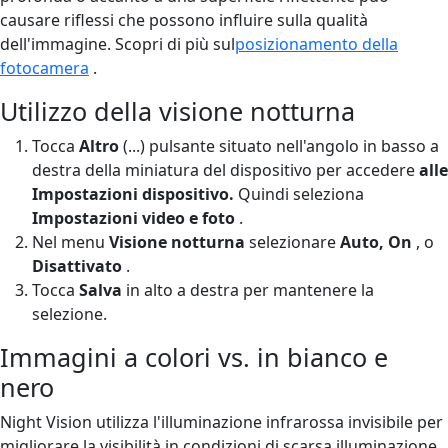
causare riflessi che possono influire sulla qualità
dell'immagine. Scopri di più sul
posizionamento della
fotocamera
.
Utilizzo della visione notturna
Tocca
Altro
(...) pulsante situato nell'angolo in basso a
destra della miniatura del dispositivo per accedere
alle
Impostazioni dispositivo.
Quindi seleziona
Impostazioni video e foto
.
Nel menu
Visione notturna
selezionare
Auto, On
,
o
Disattivato
.
Tocca
Salva
in alto a destra per mantenere la
selezione.
Immagini a colori vs. in bianco e
nero
Night Vision utilizza l'illuminazione infrarossa invisibile per
migliorare la visibilità in condizioni di scarsa illuminazione,