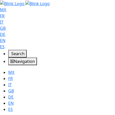
MX
FR
IT
GB
DE
EN
ES
Search
Navigation
MX
FR
IT
GB
DE
EN
ES