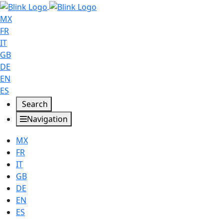
MX
FR
IT
GB
DE
EN
ES
Search
Navigation
MX
FR
IT
GB
DE
EN
ES