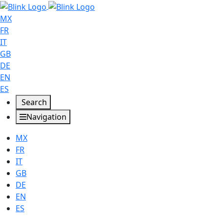
MX
FR
IT
GB
DE
EN
ES
Search
Navigation
MX
FR
IT
GB
DE
EN
ES