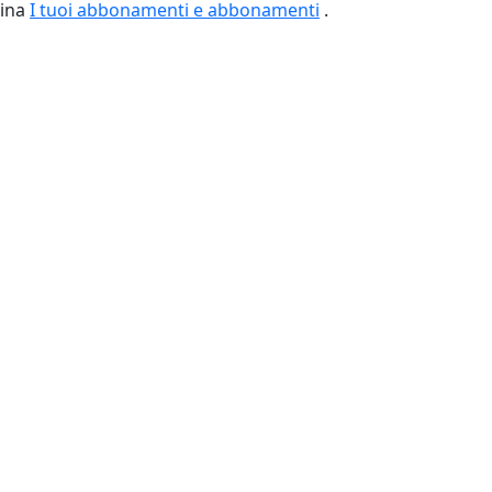
gina
I tuoi abbonamenti e abbonamenti
.