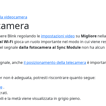
alla videocamera
ocamera
mere Blink regolando le
impostazioni video
su
Migliore
nella
l Wi-Fi
gioca un ruolo importante nel modo in cui viene resa
del segnale
dalla fotocamera al Sync Module
non ha alcun e
segnale, anche
il posizionamento della telecamera
è importan
er non è adeguata, potresti riscontrare quanto segue:
ve
.
rati.
 e la metà viene visualizzata in grigio pieno.