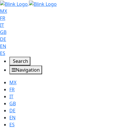
MX
FR
IT
GB
DE
EN
ES
Search
Navigation
MX
FR
IT
GB
DE
EN
ES