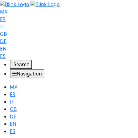
MX
FR
IT
GB
DE
EN
ES
Search
Navigation
MX
FR
IT
GB
DE
EN
ES