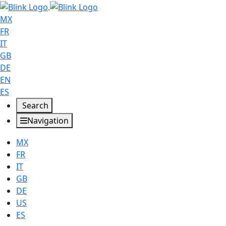
MX
FR
IT
GB
DE
EN
ES
Search
Navigation
MX
FR
IT
GB
DE
US
ES