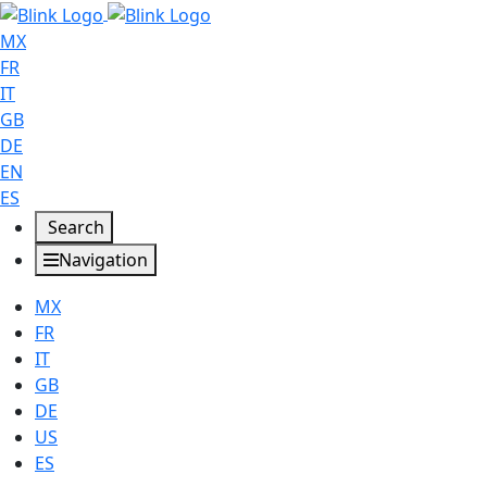
MX
FR
IT
GB
DE
EN
ES
Search
Navigation
MX
FR
IT
GB
DE
US
ES