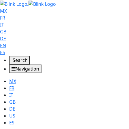
MX
FR
IT
GB
DE
EN
ES
Search
Navigation
MX
FR
IT
GB
DE
US
ES