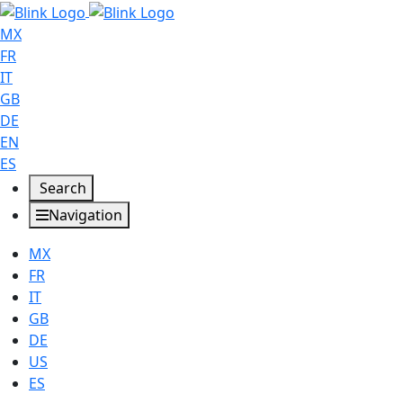
MX
FR
IT
GB
DE
EN
ES
Search
Navigation
MX
FR
IT
GB
DE
US
ES